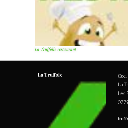
La Truffolie restaurant
La Truffole
Ceci 
La T
Les 
0779
truf