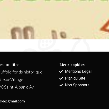
est un titre
Liens rapides
Mentions Légal
ruffole fonds historique
Plan du Site
Rieux-Village
Nos Sponsors
0 Saint-Alban d’Ay
fole@gmail.com