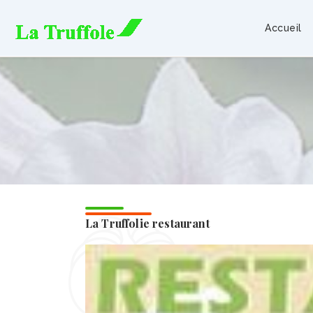
Aller
principal
au
Accueil
contenu
La Truffolie restaurant