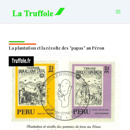
Aller
principal
au
contenu
La plantation et la récolte des "papas" au Pérou