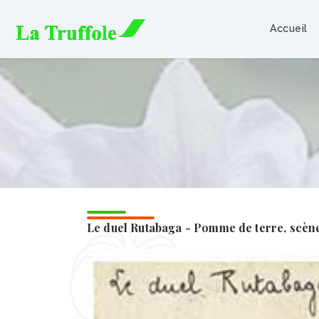
Aller
principal
au
Accueil
contenu
Le duel Rutabaga - Pomme de terre, scène 