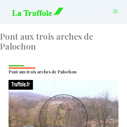
Aller
principal
au
contenu
Pont aux trois arches de
Palochon
Pont aux trois arches de Palochon