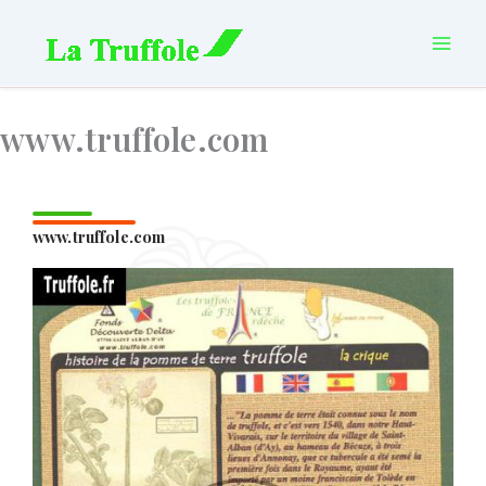
Aller
principal
au
contenu
www.truffole.com
www.truffole.com