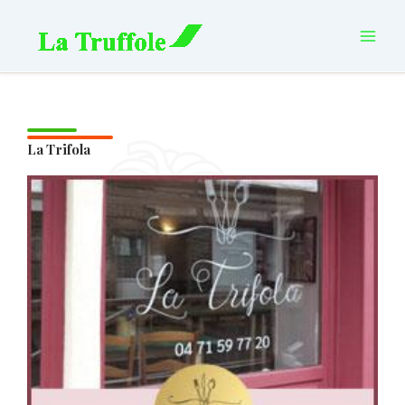
Aller
principal
au
contenu
La Trifola