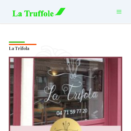
Aller
principal
au
contenu
La Trifola